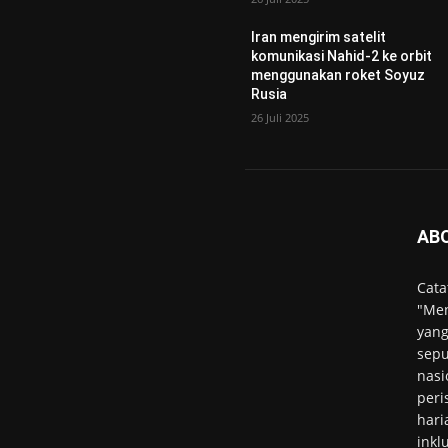
Iran mengirim satelit
komunikasi Nahid-2 ke orbit
menggunakan roket Soyuz
Rusia
26 Juli 2025
AB
Cata
"Men
yang
sepu
nasi
peri
hari
inkl