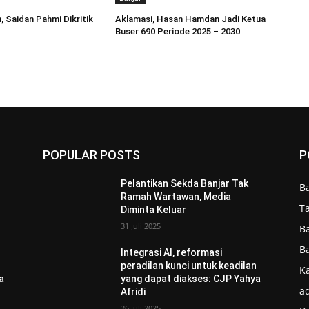
, Saidan Pahmi Dikritik
Aklamasi, Hasan Hamdan Jadi Ketua
Buser 690 Periode 2025 – 2030
POPULAR POSTS
P
Pelantikan Sekda Banjar Tak
B
Ramah Wartawan, Media
T
Diminta Keluar
31 Juli 2025
B
B
Integrasi AI, reformasi
n
peradilan kunci untuk keadilan
Ka
a
yang dapat diakses: CJP Yahya
ad
Afridi
26 Juli 2025