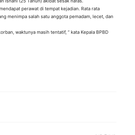
an Isnani (25 Tahun) akibat sesak nafas.
mendapat perawat di tempat kejadian. Rata rata
yang menimpa salah satu anggota pemadam, lecet, dan
orban, waktunya masih tentatif, “ kata Kepala BPBD