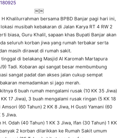
￼￼
H Khalilurrahman bersama BPBD Banjar pagi hari ini,
lokasi musibah kebakaran di Jalan Karya RT 4 RW 2
ti biasa, Guru Khalil, sapaan khas Bupati Banjar akan
a seluruh korban jiwa yang rumah terbakar serta
an masih dirawat di rumah sakit.
inggal di belakang Masjid Al Karomah Martapura
(25/9) Tadi. Kobaran api sangat besar membumbung
lokasi sangat padat dan akses jalan cukup sempat
bakaran memadamkan si jago merah.
dikitnya 6 buah rumah mengalami rusak (10 KK 35 Jiwa)
 KK 17 Jiwa), 3 buah mengalami rusak ringan (5 KK 18
i Amsori (60 Tahun) 2 KK 8 Jiwa, H Gusti Yamani (60
 5 Jiwa.
H. Odah (40 Tahun) 1 KK 3 Jiwa, Ifan (30 Tahun) 1 KK
Sebanyak 2 korban dilarikkan ke Rumah Sakit umum