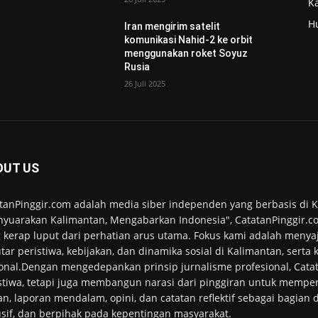
K
H
Iran mengirim satelit
komunikasi Nahid-2 ke orbit
menggunakan roket Soyuz
Rusia
26 Juli 2025
OUT US
tanPinggir.com adalah media siber independen yang berbasis di
yuarakan Kalimantan, Mengabarkan Indonesia", CatatanPinggir.co
 kerap luput dari perhatian arus utama. Fokus kami adalah menyaj
tar peristiwa, kebijakan, dan dinamika sosial di Kalimantan, serta
onal.Dengan mengedepankan prinsip jurnalisme profesional, Cata
stiwa, tetapi juga membangun narasi dari pinggiran untuk memper
an, laporan mendalam, opini, dan catatan reflektif sebagai bagian
usif, dan berpihak pada kepentingan masyarakat.