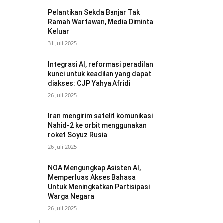
Pelantikan Sekda Banjar Tak
Ramah Wartawan, Media Diminta
Keluar
31 Juli 2025
Integrasi AI, reformasi peradilan
kunci untuk keadilan yang dapat
diakses: CJP Yahya Afridi
26 Juli 2025
Iran mengirim satelit komunikasi
Nahid-2 ke orbit menggunakan
roket Soyuz Rusia
26 Juli 2025
NOA Mengungkap Asisten AI,
Memperluas Akses Bahasa
Untuk Meningkatkan Partisipasi
Warga Negara
26 Juli 2025