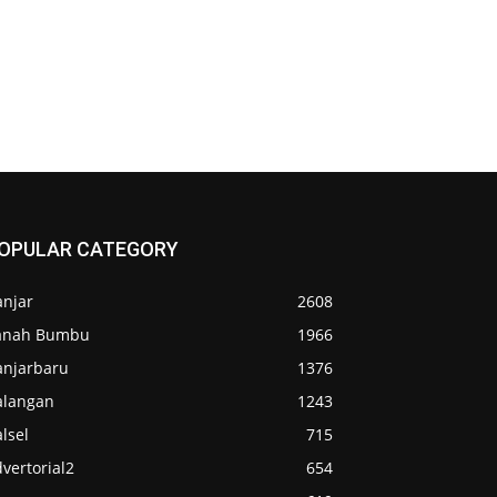
OPULAR CATEGORY
anjar
2608
anah Bumbu
1966
anjarbaru
1376
alangan
1243
lsel
715
vertorial2
654