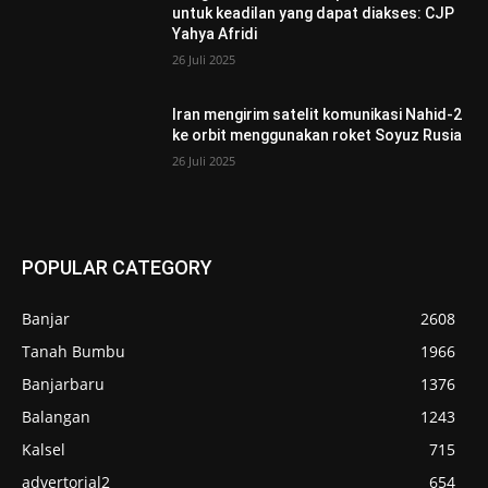
untuk keadilan yang dapat diakses: CJP
Yahya Afridi
26 Juli 2025
Iran mengirim satelit komunikasi Nahid-2
ke orbit menggunakan roket Soyuz Rusia
26 Juli 2025
POPULAR CATEGORY
Banjar
2608
Tanah Bumbu
1966
Banjarbaru
1376
Balangan
1243
Kalsel
715
advertorial2
654