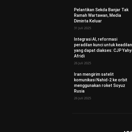
Pelantikan Sekda Banjar Tak
Ramah Wartawan, Media
Diminta Keluar
31 Juli 2025
Integrasi AI, reformasi
peradilan kunci untuk keadila
yang dapat diakses: CJP Yahy
Afridi
26 Juli 2025
Iran mengirim satelit
komunikasi Nahid-2 ke orbit
menggunakan roket Soyuz
Rusia
26 Juli 2025