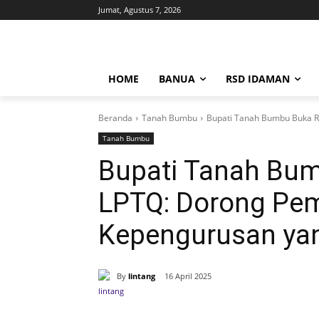
Jumat, Agustus 7, 2026
HOME
BANUA
RSD IDAMAN
Beranda
Tanah Bumbu
Bupati Tanah Bumbu Buka R
Tanah Bumbu
Bupati Tanah Bum
LPTQ: Dorong Pe
Kepengurusan ya
By
lintang
16 April 2025
Bagikan