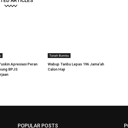
TED ARTICLES
u
Tanah Bumbu
Yuskin Apresiasi Peran
Wabup Tanbu Lepas 196 Jama’ah
kung BPJS
Calon Haji
rjaan
POPULAR POSTS
P