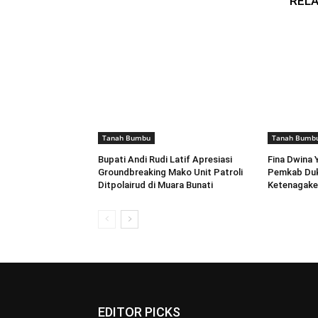
RELA
Tanah Bumbu
Tanah Bumb
Bupati Andi Rudi Latif Apresiasi
Fina Dwina 
Groundbreaking Mako Unit Patroli
Pemkab Du
Ditpolairud di Muara Bunati
Ketenagake
EDITOR PICKS