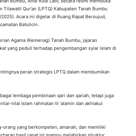
anah Bumbu, Andi Rudi Latif, secara resmi membuka
 Tilawatil Qur’an (LPTQ) Kabupaten Tanah Bumbu
025). Acara ini digelar di Ruang Rapat Bersujud,
camatan Batulicin.
terian Agama (Kemenag) Tanah Bumbu, jajaran
at yang peduli terhadap pengembangan syiar Islam di
ntingnya peran strategis LPTQ dalam membumikan
agai lembaga pembinaan qari dan qariah, tetapi juga
ai-nilai Islam rahmatan lil ‘alamin dan akhlakul
g-orang yang berkompeten, amanah, dan memiliki
erharap hasil rapat ini mampu melahirkan struktur