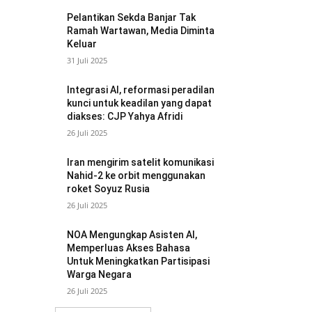
Pelantikan Sekda Banjar Tak
Ramah Wartawan, Media Diminta
Keluar
31 Juli 2025
Integrasi AI, reformasi peradilan
kunci untuk keadilan yang dapat
diakses: CJP Yahya Afridi
26 Juli 2025
Iran mengirim satelit komunikasi
Nahid-2 ke orbit menggunakan
roket Soyuz Rusia
26 Juli 2025
NOA Mengungkap Asisten AI,
Memperluas Akses Bahasa
Untuk Meningkatkan Partisipasi
Warga Negara
26 Juli 2025