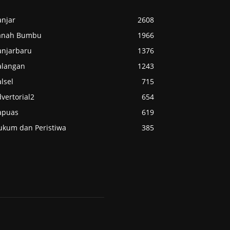
anjar
2608
anah Bumbu
1966
anjarbaru
1376
alangan
1243
lsel
715
vertorial2
654
apuas
619
ukum dan Peristiwa
385