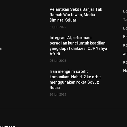
Pelantikan Sekda Banjar Tak
B
Ramah Wartawan, Media
T
Diminta Keluar
31 Juli 2025
B
B
Integrasi AI, reformasi
n
peradilan kunci untuk keadilan
Ka
a
yang dapat diakses: CJP Yahya
ad
Afridi
26 Juli 2025
K
H
Iran mengirim satelit
komunikasi Nahid-2 ke orbit
menggunakan roket Soyuz
Rusia
26 Juli 2025