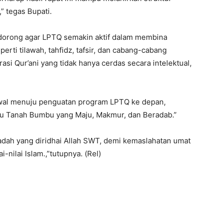
” tegas Bupati.
ndorong agar LPTQ semakin aktif dalam membina
erti tilawah, tahfidz, tafsir, dan cabang-cabang
si Qur’ani yang tidak hanya cerdas secara intelektual,
h awal menuju penguatan program LPTQ ke depan,
ju Tanah Bumbu yang Maju, Makmur, dan Beradab.”
badah yang diridhai Allah SWT, demi kemaslahatan umat
nilai Islam.,”tutupnya. (Rel)