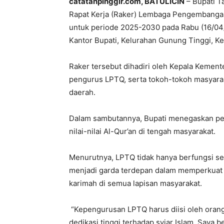
catatanpinggir.com, BATULICIN
– Bupati T
Rapat Kerja (Raker) Lembaga Pengembangan
untuk periode 2025-2030 pada Rabu (16/04/2
Kantor Bupati, Kelurahan Gunung Tinggi, Ke
Raker tersebut dihadiri oleh Kepala Kemen
pengurus LPTQ, serta tokoh-tokoh masyarak
daerah.
Dalam sambutannya, Bupati menegaskan pe
nilai-nilai Al-Qur’an di tengah masyarakat.
Menurutnya, LPTQ tidak hanya berfungsi seb
menjadi garda terdepan dalam memperkuat nil
karimah di semua lapisan masyarakat.
“Kepengurusan LPTQ harus diisi oleh oran
dedikasi tinggi terhadap syiar Islam. Saya b