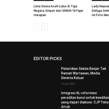
Lima Siswa Aceh Lulus di Tiga
Lady Nayoan
Negara, Empat dari SMAN 10 Fajar
Diduga Seli
Harapan
Ini Foto Me
EDITOR PICKS
Pelantikan Sekda Banjar Tak
Ramah Wartawan, Media
Diminta Keluar
31 Juli 2025
Integrasi AI, reformasi
peradilan kunci untuk keadila
yang dapat diakses: CJP Yahy
Afridi