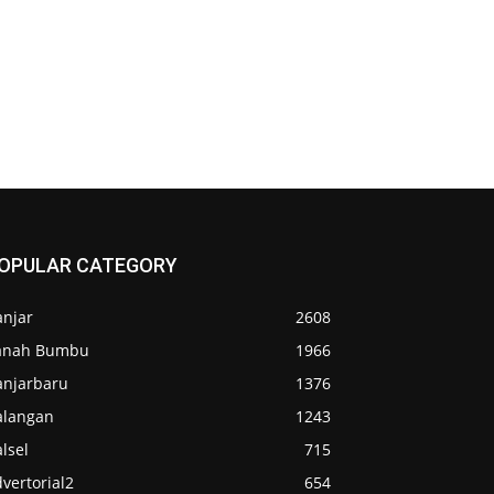
OPULAR CATEGORY
anjar
2608
anah Bumbu
1966
anjarbaru
1376
alangan
1243
lsel
715
vertorial2
654