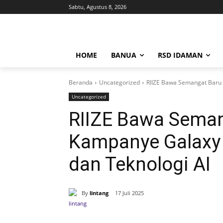
Sabtu, Agustus 8, 2026
HOME
BANUA
RSD IDAMAN
Beranda
Uncategorized
RIIZE Bawa Semangat Baru 
Uncategorized
RIIZE Bawa Seman
Kampanye Galaxy 
dan Teknologi AI
By
lintang
17 Juli 2025
Bagikan