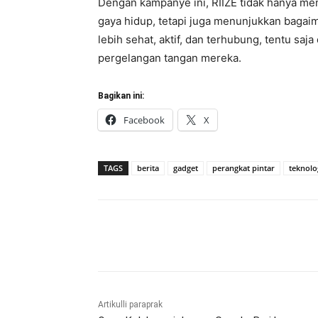
Dengan kampanye ini, RIIZE tidak hanya me
gaya hidup, tetapi juga menunjukkan bagaim
lebih sehat, aktif, dan terhubung, tentu sa
pergelangan tangan mereka.
Bagikan ini:
Facebook
X
TAGS
berita
gadget
perangkat pintar
teknolo
Bagikan
Artikulli paraprak