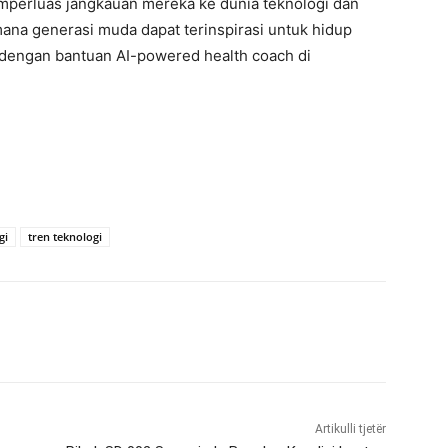
mperluas jangkauan mereka ke dunia teknologi dan
ana generasi muda dapat terinspirasi untuk hidup
ja dengan bantuan AI-powered health coach di
gi
tren teknologi
Artikulli tjetër