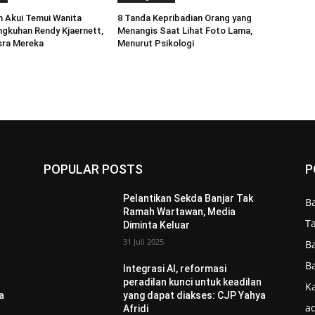
 Akui Temui Wanita
8 Tanda Kepribadian Orang yang
ngkuhan Rendy Kjaernett,
Menangis Saat Lihat Foto Lama,
sra Mereka
Menurut Psikologi
POPULAR POSTS
P
Pelantikan Sekda Banjar Tak
B
Ramah Wartawan, Media
T
Diminta Keluar
31 Juli 2025
B
B
Integrasi AI, reformasi
n
peradilan kunci untuk keadilan
Ka
a
yang dapat diakses: CJP Yahya
ad
Afridi