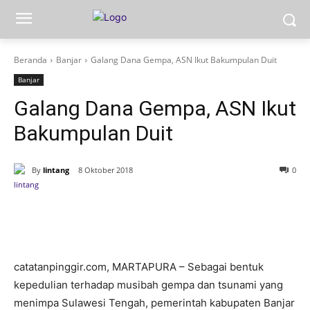
Beranda
Banjar
Galang Dana Gempa, ASN Ikut Bakumpulan Duit
Banjar
Galang Dana Gempa, ASN Ikut
Bakumpulan Duit
By
lintang
8 Oktober 2018
0
catatanpinggir.com, MARTAPURA – Sebagai bentuk
kepedulian terhadap musibah gempa dan tsunami yang
menimpa Sulawesi Tengah, pemerintah kabupaten Banjar