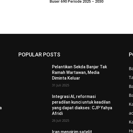
Buser 690 Periode 2025 – 2030
POPULAR POSTS
P
Pelantikan Sekda Banjar Tak
B
Ramah Wartawan, Media
T
Diminta Keluar
31 Juli 2025
B
B
Integrasi AI, reformasi
n
peradilan kunci untuk keadilan
Ka
a
yang dapat diakses: CJP Yahya
ad
Afridi
26 Juli 2025
K
H
Iran mengirim satelit