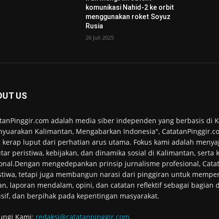
komunikasi Nahid-2 ke orbit
menggunakan roket Soyuz
Rusia
26 Juli 2025
OUT US
tanPinggir.com adalah media siber independen yang berbasis di
yuarakan Kalimantan, Mengabarkan Indonesia", CatatanPinggir.co
 kerap luput dari perhatian arus utama. Fokus kami adalah menyaj
tar peristiwa, kebijakan, dan dinamika sosial di Kalimantan, serta
onal.Dengan mengedepankan prinsip jurnalisme profesional, Cata
stiwa, tetapi juga membangun narasi dari pinggiran untuk memper
an, laporan mendalam, opini, dan catatan reflektif sebagai bagian
usif, dan berpihak pada kepentingan masyarakat.
ungi Kami:
redaksi@catatanpinggir.com