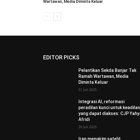
Wartawan, Media Diminta Keluar
EDITOR PICKS
Pelantikan Sekda Banjar Tak
Ramah Wartawan, Media
Diminta Keluar
31 Juli 2025
Integrasi AI, reformasi
peradilan kunci untuk keadila
yang dapat diakses: CJP Yahy
Afridi
26 Juli 2025
Iran mengirim satelit