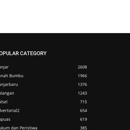
OPULAR CATEGORY
anjar
2608
anah Bumbu
1966
anjarbaru
1376
alangan
1243
lsel
715
vertorial2
654
apuas
619
ukum dan Peristiwa
385