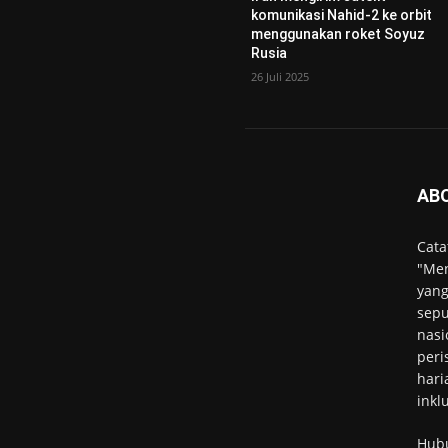
komunikasi Nahid-2 ke orbit
menggunakan roket Soyuz
Rusia
26 Juli 2025
AB
Cata
"Men
yang
sepu
nasi
peri
hari
inkl
Hub