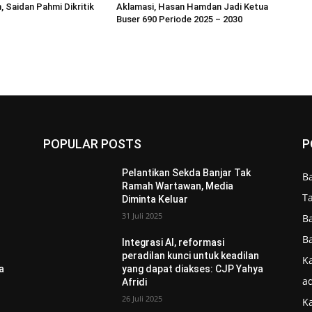
, Saidan Pahmi Dikritik
Aklamasi, Hasan Hamdan Jadi Ketua
Buser 690 Periode 2025 – 2030
POPULAR POSTS
P
Pelantikan Sekda Banjar Tak
B
Ramah Wartawan, Media
T
Diminta Keluar
31 Juli 2025
B
B
Integrasi AI, reformasi
n
peradilan kunci untuk keadilan
Ka
a
yang dapat diakses: CJP Yahya
ad
Afridi
26 Juli 2025
K