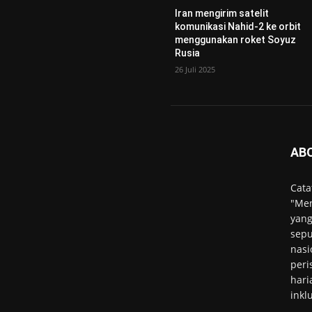
Iran mengirim satelit
komunikasi Nahid-2 ke orbit
menggunakan roket Soyuz
Rusia
26 Juli 2025
AB
Cata
"Men
yang
sepu
nasi
peri
hari
inkl