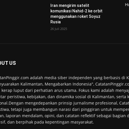
H
Iran mengirim satelit
komunikasi Nahid-2 ke orbit
menggunakan roket Soyuz
Rusia
26 Juli 2025
OUT US
tanPinggir.com adalah media siber independen yang berbasis di
yuarakan Kalimantan, Mengabarkan Indonesia", CatatanPinggir.co
 kerap luput dari perhatian arus utama. Fokus kami adalah menyaj
tar peristiwa, kebijakan, dan dinamika sosial di Kalimantan, serta
onal.Dengan mengedepankan prinsip jurnalisme profesional, Cata
stiwa, tetapi juga membangun narasi dari pinggiran untuk memper
an, laporan mendalam, opini, dan catatan reflektif sebagai bagian
usif, dan berpihak pada kepentingan masyarakat.