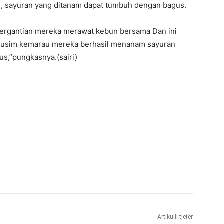
u, sayuran yang ditanam dapat tumbuh dengan bagus.
 Bergantian mereka merawat kebun bersama Dan ini
t musim kemarau mereka berhasil menanam sayuran
s,”pungkasnya.(sairi)
Artikulli tjetër