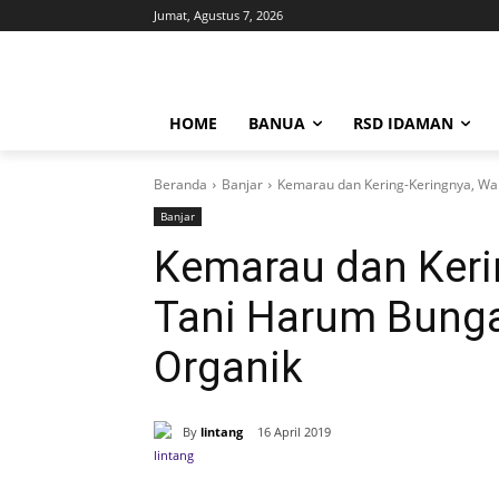
Jumat, Agustus 7, 2026
HOME
BANUA
RSD IDAMAN
Beranda
Banjar
Kemarau dan Kering-Keringnya, Wa
Banjar
Kemarau dan Keri
Tani Harum Bunga
Organik
By
lintang
16 April 2019
Bagikan