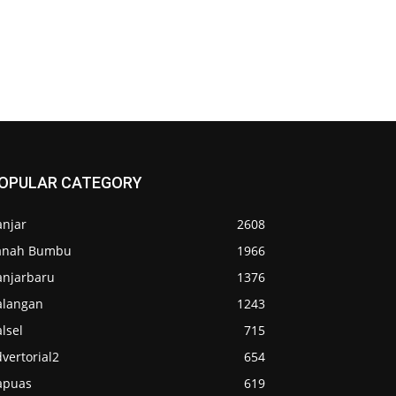
OPULAR CATEGORY
anjar
2608
anah Bumbu
1966
anjarbaru
1376
alangan
1243
lsel
715
vertorial2
654
apuas
619