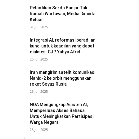
Pelantikan Sekda Banjar Tak
Ramah Wartawan, Media Diminta
Keluar
31 Juli 2025
Integrasi AI, reformasi peradilan
kunci untuk keadilan yang dapat
diakses: CJP Yahya Afridi
26 Juli 2025
Iran mengirim satelit komunikasi
Nahid-2 ke orbit menggunakan
roket Soyuz Rusia
26 Juli 2025
NOA Mengungkap Asisten AI,
Memperluas Akses Bahasa
Untuk Meningkatkan Partisipasi
Warga Negara
26 Juli 2025