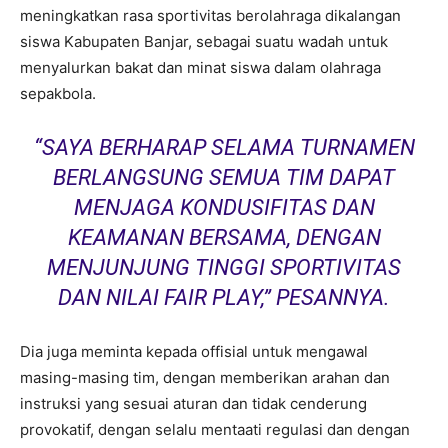
meningkatkan rasa sportivitas berolahraga dikalangan
siswa Kabupaten Banjar, sebagai suatu wadah untuk
menyalurkan bakat dan minat siswa dalam olahraga
sepakbola.
“SAYA BERHARAP SELAMA TURNAMEN
BERLANGSUNG SEMUA TIM DAPAT
MENJAGA KONDUSIFITAS DAN
KEAMANAN BERSAMA, DENGAN
MENJUNJUNG TINGGI SPORTIVITAS
DAN NILAI FAIR PLAY,” PESANNYA.
Dia juga meminta kepada offisial untuk mengawal
masing-masing tim, dengan memberikan arahan dan
instruksi yang sesuai aturan dan tidak cenderung
provokatif, dengan selalu mentaati regulasi dan dengan