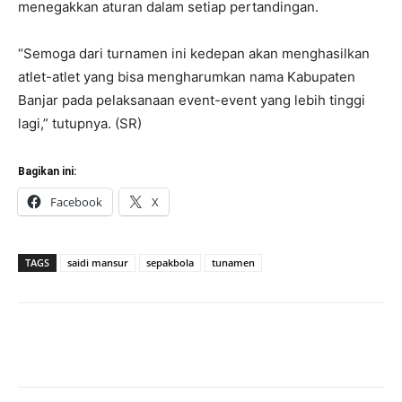
menegakkan aturan dalam setiap pertandingan.
“Semoga dari turnamen ini kedepan akan menghasilkan
atlet-atlet yang bisa mengharumkan nama Kabupaten
Banjar pada pelaksanaan event-event yang lebih tinggi
lagi,” tutupnya. (SR)
Bagikan ini:
Facebook
X
TAGS
saidi mansur
sepakbola
tunamen