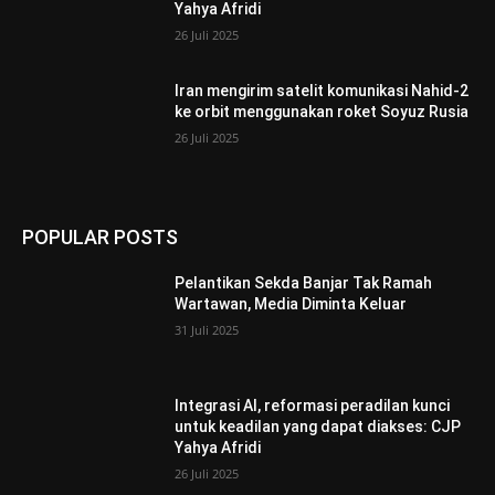
Yahya Afridi
26 Juli 2025
Iran mengirim satelit komunikasi Nahid-2
ke orbit menggunakan roket Soyuz Rusia
26 Juli 2025
POPULAR POSTS
Pelantikan Sekda Banjar Tak Ramah
Wartawan, Media Diminta Keluar
31 Juli 2025
Integrasi AI, reformasi peradilan kunci
untuk keadilan yang dapat diakses: CJP
Yahya Afridi
26 Juli 2025