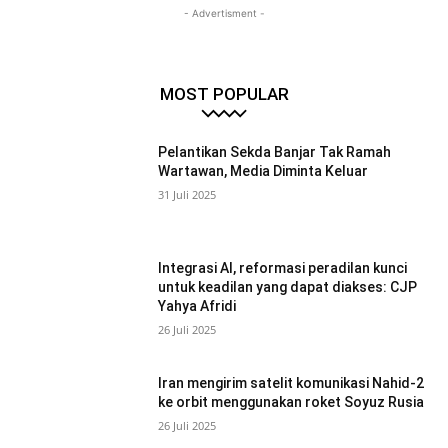
- Advertisment -
MOST POPULAR
Pelantikan Sekda Banjar Tak Ramah
Wartawan, Media Diminta Keluar
31 Juli 2025
Integrasi AI, reformasi peradilan kunci
untuk keadilan yang dapat diakses: CJP
Yahya Afridi
26 Juli 2025
Iran mengirim satelit komunikasi Nahid-2
ke orbit menggunakan roket Soyuz Rusia
26 Juli 2025