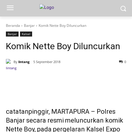
Beranda
Banjar
Komik Nette Boy Diluncurkan
Banjar
Kalsel
Komik Nette Boy Diluncurkan
By
lintang
5 September 2018
0
catatanpinggir, MARTAPURA – Polres
Banjar secara resmi meluncurkan komik
Nette Boy, pada pergelaran Kalsel Expo