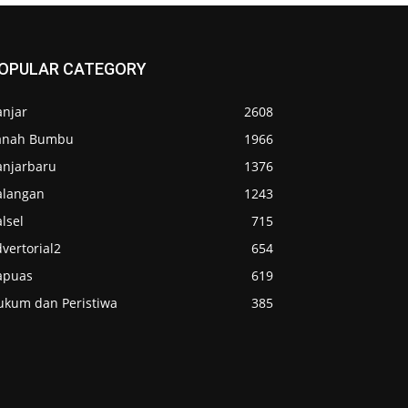
OPULAR CATEGORY
anjar
2608
anah Bumbu
1966
anjarbaru
1376
alangan
1243
lsel
715
vertorial2
654
apuas
619
ukum dan Peristiwa
385