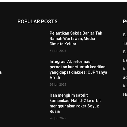
POPULAR POSTS
P
Pelantikan Sekda Banjar Tak
B
Ramah Wartawan, Media
T
Diminta Keluar
31 Juli 2025
B
B
Integrasi AI, reformasi
n
peradilan kunci untuk keadilan
Ka
a
yang dapat diakses: CJP Yahya
ad
Afridi
26 Juli 2025
K
H
Iran mengirim satelit
komunikasi Nahid-2 ke orbit
menggunakan roket Soyuz
Rusia
26 Juli 2025