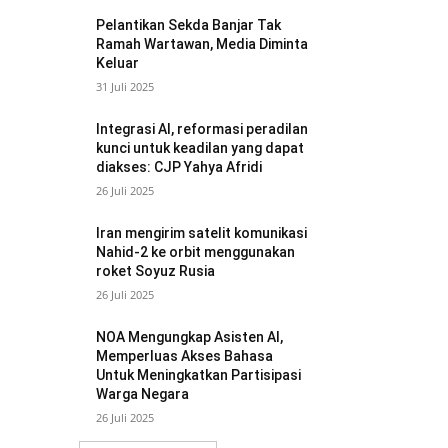
Pelantikan Sekda Banjar Tak
Ramah Wartawan, Media Diminta
Keluar
31 Juli 2025
Integrasi AI, reformasi peradilan
kunci untuk keadilan yang dapat
diakses: CJP Yahya Afridi
26 Juli 2025
Iran mengirim satelit komunikasi
Nahid-2 ke orbit menggunakan
roket Soyuz Rusia
26 Juli 2025
NOA Mengungkap Asisten AI,
Memperluas Akses Bahasa
Untuk Meningkatkan Partisipasi
Warga Negara
26 Juli 2025