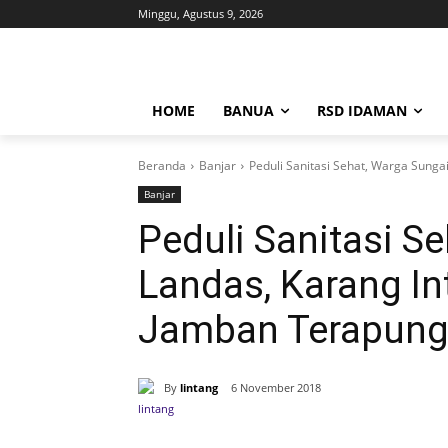
Minggu, Agustus 9, 2026
HOME
BANUA
RSD IDAMAN
Beranda
Banjar
Peduli Sanitasi Sehat, Warga Sunga
Banjar
Peduli Sanitasi S
Landas, Karang In
Jamban Terapun
By
lintang
6 November 2018
Bagikan