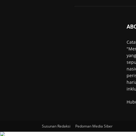
AB
Cata
"Men
yang
sepu
nasi
peri
hari
inkl
Hub
Susunan Redaksi
Pedoman Media Siber