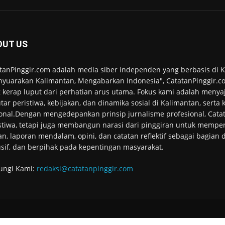
OUT US
tanPinggir.com adalah media siber independen yang berbasis di
yuarakan Kalimantan, Mengabarkan Indonesia", CatatanPinggir.co
 kerap luput dari perhatian arus utama. Fokus kami adalah menyaj
tar peristiwa, kebijakan, dan dinamika sosial di Kalimantan, serta
onal.Dengan mengedepankan prinsip jurnalisme profesional, Cata
stiwa, tetapi juga membangun narasi dari pinggiran untuk memper
an, laporan mendalam, opini, dan catatan reflektif sebagai bagian
usif, dan berpihak pada kepentingan masyarakat.
ungi Kami:
redaksi@catatanpinggir.com