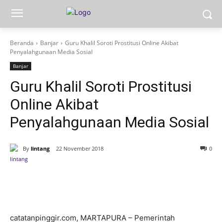
Beranda
Banjar
Guru Khalil Soroti Prostitusi Online Akibat
Penyalahgunaan Media Sosial
Banjar
Guru Khalil Soroti Prostitusi
Online Akibat
Penyalahgunaan Media Sosial
By
lintang
22 November 2018
0
catatanpinggir.com, MARTAPURA – Pemerintah