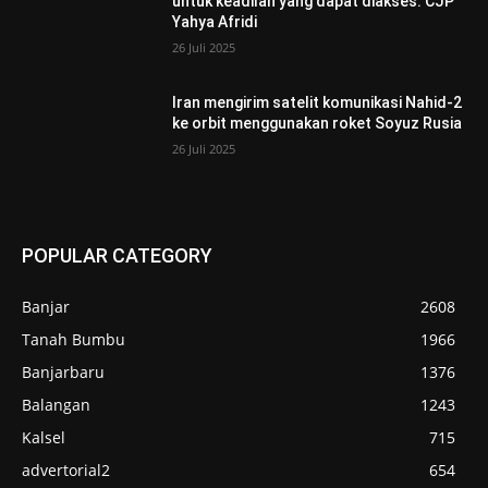
untuk keadilan yang dapat diakses: CJP
Yahya Afridi
26 Juli 2025
Iran mengirim satelit komunikasi Nahid-2
ke orbit menggunakan roket Soyuz Rusia
26 Juli 2025
POPULAR CATEGORY
Banjar
2608
Tanah Bumbu
1966
Banjarbaru
1376
Balangan
1243
Kalsel
715
advertorial2
654