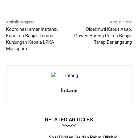
Artikulli paraprak
Artikulli tjetër
Koordinasi antar Instansi,
Diselimuti Kabut Asap,
Kapolres Banjar Terima
Gowes Bareng Polres Banjar
Kunjungan Kepala LPKA
Tetap Berlangsung
Martapura
lintang
RELATED ARTICLES
Soal Dividen, Saidan Pahmi Dikritik